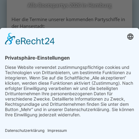
Alle Bootspartys 2026 in Hamburg
Hier die Termine unserer kommenden Partyschiffe in
der Hansestadt:
Datum
Special
15.08.26
22.08.26
Live: DJ Matze
29.08.26
26.09.26
Oktoberfest
01.05.27
Alle Preise inklusive MwSt. •
© 2011 - 2026 ELBLINE EVENTS UG (haftungsbeschränkt)