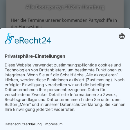
Alle Bootspartys 2026 in Hamburg
Hier die Termine unserer kommenden Partyschiffe in
der Hansestadt:
Datum
Special
15.08.26
22.08.26
Live: DJ Matze
29.08.26
26.09.26
Oktoberfest
01.05.27
Alle Preise inklusive MwSt. •