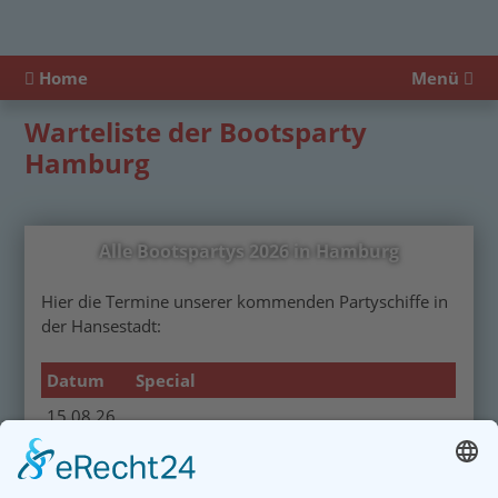
Home
Menü
Warteliste der Bootsparty
Hamburg
Alle Bootspartys 2026 in Hamburg
Hier die Termine unserer kommenden Partyschiffe in
der Hansestadt:
Datum
Special
15.08.26
22.08.26
Live: DJ Matze
29.08.26