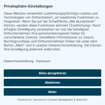
26.09.26
Oktoberfest
01.05.27
Alle Preise inklusive MwSt. •
© 2011 - 2026 ELBLINE EVENTS UG (haftungsbeschränkt)
Partyschiff mieten
•
Bootsparty Berlin
•
Bootsparty Köln
•
Partyschiff-News
•
Große Hafenrundfahrt
Datenschutzerklärung
•
Impressum
Folge uns in den Social Networks